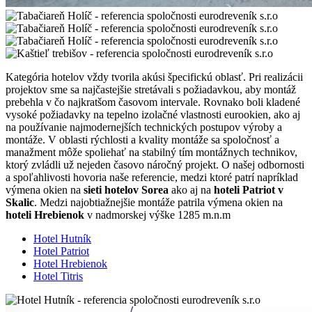
Kategória hotelov vždy tvorila akúsi špecifickú oblasť. Pri realizácii
projektov sme sa najčastejšie stretávali s požiadavkou, aby montáž
prebehla v čo najkratšom časovom intervale. Rovnako boli kladené
vysoké požiadavky na tepelno izolačné vlastnosti eurookien, ako aj
na používanie najmodernejších technických postupov výroby a
montáže. V oblasti rýchlosti a kvality montáže sa spoločnosť a
manažment môže spoliehať na stabilný tím montážnych technikov,
ktorý zvládli už nejeden časovo náročný projekt. O našej odbornosti
a spoľahlivosti hovoria naše referencie, medzi ktoré patrí napríklad
výmena okien na
sieti hotelov Sorea
ako aj na
hoteli Patriot v
Skalic
. Medzi najobtiažnejšie montáže patrila výmena okien na
hoteli Hrebienok
v nadmorskej výške 1285 m.n.m
Hotel Hutník
Hotel Patriot
Hotel Hrebienok
Hotel Titris