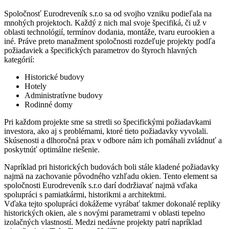
Spoločnosť Eurodreveník s.r.o sa od svojho vzniku podieľala na
mnohých projektoch. Každý z nich mal svoje špecifiká, či už v
oblasti technológií, termínov dodania, montáže, tvaru eurookien a
iné. Práve preto manažment spoločnosti rozdeľuje projekty podľa
požiadaviek a špecifických parametrov do štyroch hlavných
kategórií:
Historické budovy
Hotely
Administratívne budovy
Rodinné domy
Pri každom projekte sme sa stretli so špecifickými požiadavkami
investora, ako aj s problémami, ktoré tieto požiadavky vyvolali.
Skúsenosti a dlhoročná prax v odbore nám ich pomáhali zvládnuť a
poskytnúť optimálne riešenie.
Napríklad pri historických budovách boli stále kladené požiadavky
najmä na zachovanie pôvodného vzhľadu okien. Tento element sa
spoločnosti Eurodreveník s.r.o darí dodržiavať najmä vďaka
spolupráci s pamiatkármi, historikmi a architektmi.
Vďaka tejto spolupráci dokážeme vyrábať takmer dokonalé repliky
historických okien, ale s novými parametrami v oblasti tepelno
izolačných vlastností. Medzi nedávne projekty patrí napríklad