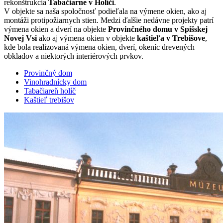
rekonštrukcia
Tabačiarne v Holíči
.
V objekte sa naša spoločnosť podieľala na výmene okien, ako aj
montáži protipožiarnych stien. Medzi ďalšie nedávne projekty patrí
výmena okien a dverí na objekte
Provinčného domu v Spišskej
Novej Vsi
ako aj výmena okien v objekte
kaštieľa v Trebišove
,
kde bola realizovaná výmena okien, dverí, okeníc drevených
obkladov a niektorých interiérových prvkov.
Provinčný dom
Vinohradnícky dom
Tabačiareň holíč
Kaštieľ trebišov