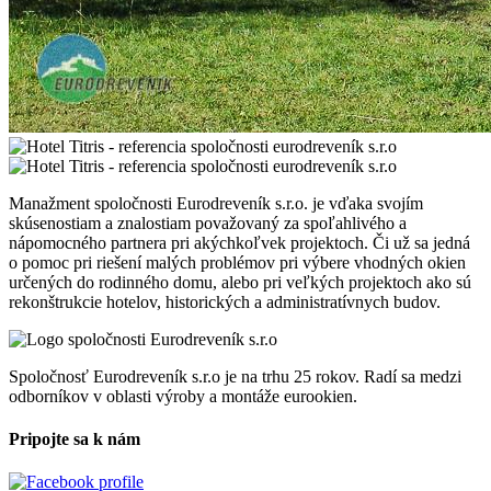
Manažment spoločnosti Eurodreveník s.r.o. je vďaka svojím
skúsenostiam a znalostiam považovaný za spoľahlivého a
nápomocného partnera pri akýchkoľvek projektoch. Či už sa jedná
o pomoc pri riešení malých problémov pri výbere vhodných okien
určených do rodinného domu, alebo pri veľkých projektoch ako sú
rekonštrukcie hotelov, historických a administratívnych budov.
Spoločnosť Eurodreveník s.r.o je na trhu 25 rokov. Radí sa medzi
odborníkov v oblasti výroby a montáže eurookien.
Pripojte sa k nám