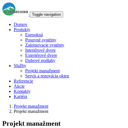
Skočiť na hlavný obsah
Toggle navigation
Domov
Produkty
Eurookná
Posuvné systémy
Zalomovacie systémy
Interiérové dvere
Exteriérové dvere
Dubové podlahy
Služby
Projekt manažment
Servis a renovácia okien
Referencie
Akcie
Kontakty
Kariéra
Projekt manažment
Projekt manažment
Projekt manažment